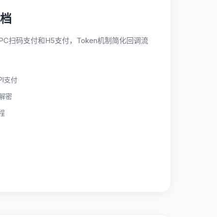
档
C扫码支付和H5支付，Token机制简化回调流
PI支付
需解密
程